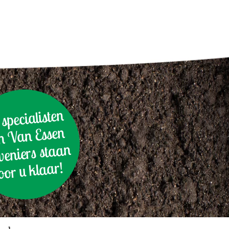
specialisten
n Van Essen
eniers staan
oor u klaar!