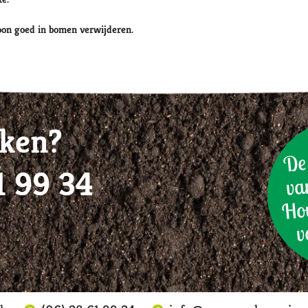
oon goed in bomen verwijderen.
ken?
De 
1 99 34
va
Hov
v