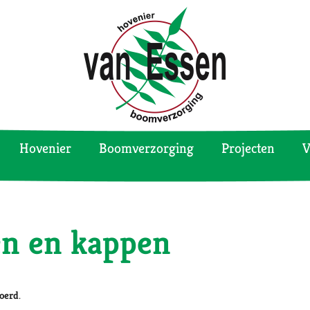
Hovenier
Boomverzorging
Projecten
V
n en kappen
voerd
.