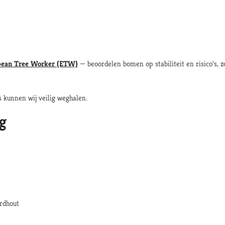
pean Tree Worker (ETW)
— beoordelen bomen op stabiliteit en risico’s,
 kunnen wij veilig weghalen.
g
ardhout