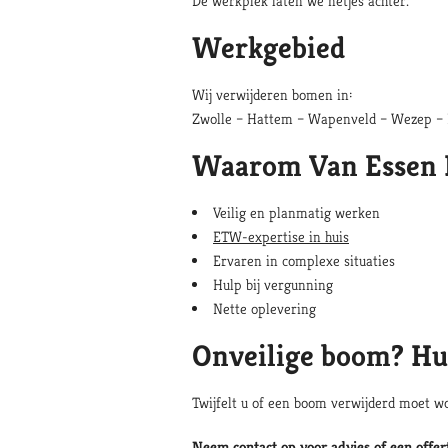
De werkplek laten we netjes achter.
Werkgebied
Wij verwijderen bomen in:
Zwolle – Hattem – Wapenveld – Wezep –
Waarom Van Essen 
Veilig en planmatig werken
ETW-expertise in huis
Ervaren in complexe situaties
Hulp bij vergunning
Nette oplevering
Onveilige boom? Hu
Twijfelt u of een boom verwijderd moet wo
Neem contact op
voor advies of een offer